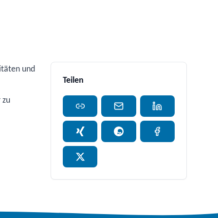
itäten und
Teilen
r zu